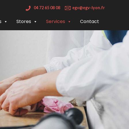
04 72 65 08 08
egv@egv-lyon.fr
s
Stores
Services
Contact