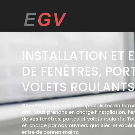
INSTALLATION ET 
DE FENÊTRES, PORT
VOLETS ROULANTS
Chez EGV, nous sommes spécialistes en ferme
ans. Nous prenons en charge l’installation, l’e
de vos fenêtres, portes et volets roulants. To
en charge par nos ouvriers qualifiés et expéri
entre de bonnes mains.