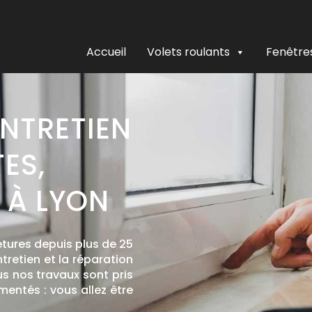
Accueil
Volets roulants
Fenêtre
ENTRETIEN
ES,
 À LYON
tures depuis plus de 25
ntretien et la réparation
us nos travaux sont pris
mentés : vous allez être