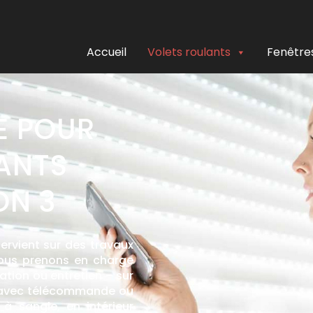
Accueil
Volets roulants
Fenêtre
E POUR
ANTS
ON 3
ervient sur des travaux
Nous prenons en charge
ration ou entretien – sur
io avec télécommande ou
 sangle, en intérieur