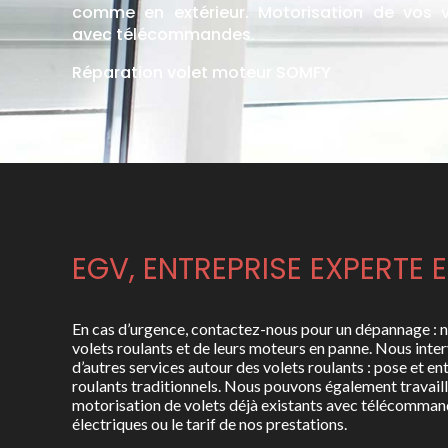
comme en extérieur. Motorisation de vos v
avec télécommandes.
Réparation volet moteur SOMFY
EGV, ENTREPRISE EXPERTE 
En cas d’urgence, contactez-nous pour un dépannage : 
volets roulants et de leurs moteurs en panne. Nous inte
d’autres services autour des volets roulants : pose et en
roulants traditionnels. Nous pouvons également travaille
motorisation de volets déjà existants avec télécommand
électriques ou le tarif de nos prestations.