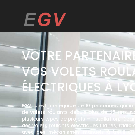
VOTRE PARTENAIR
VOS VOLETS ROUL
ÉLECTRIQUES À LY
EGV, c’est une équipe de 10 personnes qui int
de volets roulants depuis plus de 25 ans. 
plusieurs types de projets – installation, répa
des volets roulants électriques filaires, rad
avec des mécanismes manuels à treuil ou à