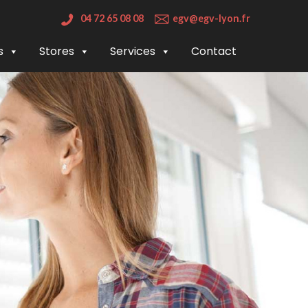
04 72 65 08 08
egv@egv-lyon.fr
s
Stores
Services
Contact